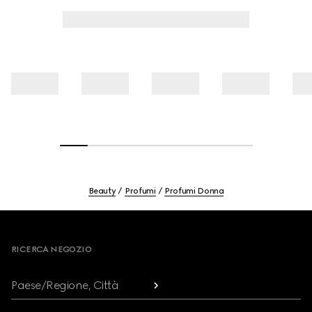
Beauty
Profumi
Profumi Donna
Footer
RICERCA NEGOZIO
Paese/Regione, Città