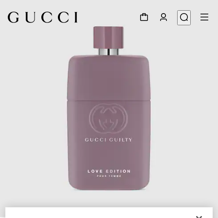
1
/
2