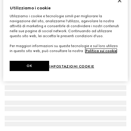
Edizione limitata
Utilizziamo i cookie
Gucci Guilty Love Edition Pour Femme, 90ml,Eau de
Utilizziamo i cookie e tecnologie simili per migliorare la
Parfum
navigazione del sito, analizzarne l'utilizzo, agevolare la nostra
€ 164
attività di marketing e consentirle di condividere i nostri contenuti
nelle sue pagine di social network. Continuando ad utilizzare
questo sito web, lei accetta le presenti condizioni d'uso.
Per maggiori informazioni su queste tecnologie e sul loro utilizzo
in questo sito web, può consultare la nostra
Politica sui cookie
.
OK
IMPOSTAZIONI COOKIE