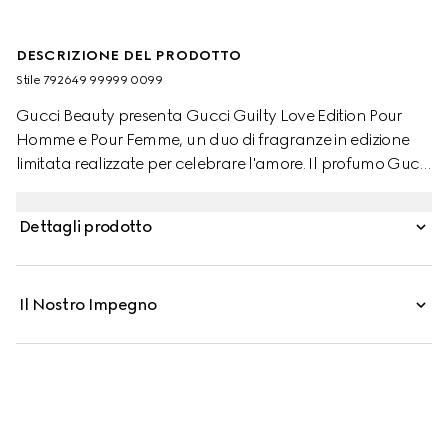
DESCRIZIONE DEL PRODOTTO
Stile ‎792649 99999 0099
Gucci Beauty presenta Gucci Guilty Love Edition Pour
Homme e Pour Femme, un duo di fragranze in edizione
limitata realizzate per celebrare l'amore. Il profumo Gucci
Guilty Love Edition crea un'esperienza armoniosa grazie
all'unione di note tipicamente maschili e femminili.
Dettagli prodotto
Racchiusa in un elegante flacone lilla, la fragranza Pour
Femme unisce Accordo di Lillà e Olio di Patchouli con un
Accordo Muschiato Ambrato.
Il Nostro Impegno