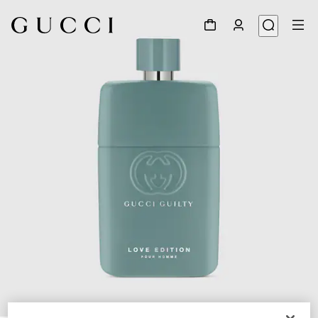
1
/
2