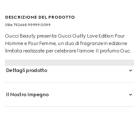
DESCRIZIONE DEL PRODOTTO
Stile ‎792648 99999 0099
Gucci Beauty presenta Gucci Guilty Love Edition Pour
Homme e Pour Femme, un duo di fragranze in edizione
limitata realizzate per celebrare l'amore. Il profumo Gucci
Guilty Love Edition crea un'esperienza armoniosa grazie
all'unione di note tipicamente maschili e femminili.
Dettagli prodotto
Racchiusa in un elegante flacone verde, la fragranza
Pour Homme intreccia Olio di Ginepro, Assoluta di Fiori d'
Arancio, e Ambrofix.
Il Nostro Impegno