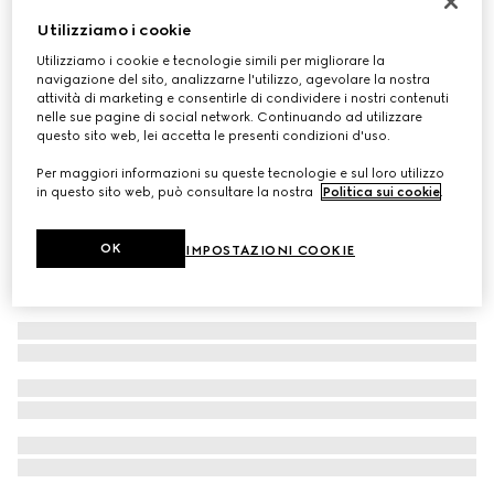
Edizione limitata
Utilizziamo i cookie
Gucci Guilty Love Edition Pour Homme, Eau de Parfum
Utilizziamo i cookie e tecnologie simili per migliorare la
90ml
navigazione del sito, analizzarne l'utilizzo, agevolare la nostra
€ 141
attività di marketing e consentirle di condividere i nostri contenuti
nelle sue pagine di social network. Continuando ad utilizzare
questo sito web, lei accetta le presenti condizioni d'uso.
Per maggiori informazioni su queste tecnologie e sul loro utilizzo
in questo sito web, può consultare la nostra
Politica sui cookie
.
OK
IMPOSTAZIONI COOKIE