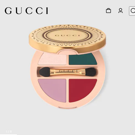
1
/
8