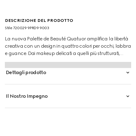
DESCRIZIONE DEL PRODOTTO
Stile ‎720029 9PRD9 9003
La nuova Palette de Beauté Quatuor amplifica la libertà
creativa con un design in quattro colori per occhi, labbra
e guance. Dai makeup delicati a quelli più strutturati,
formule intuitive e tonalità fantasiose offrono infinite
combinazioni. Confortevoli e di lunga durata, le tre
Dettagli prodotto
formule in polvere con finitura satinata e matte possono
essere utilizzate come ombretto blush. Questi colori sono
abbinati a una formula in crema, ideata per essere
Il Nostro Impegno
indossata su occhi, labbra e guance. Ispirata ai rossetti
Gucci Beauty, la tonalità crema allover dona un effetto
blush da nudo a audace che si intensifica a ogni tocco.