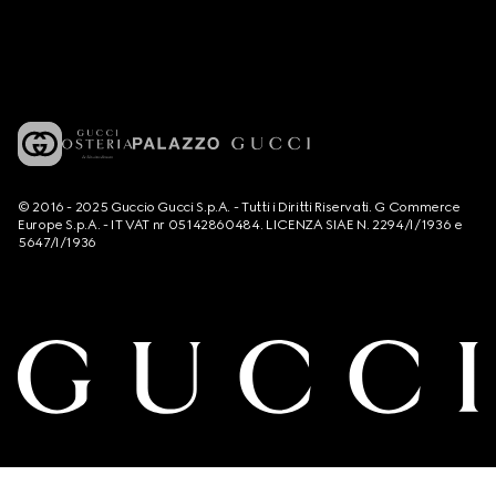
© 2016 - 2025 Guccio Gucci S.p.A. - Tutti i Diritti Riservati. G Commerce
Europe S.p.A. - IT VAT nr 05142860484. LICENZA SIAE N. 2294/I/1936 e
5647/I/1936