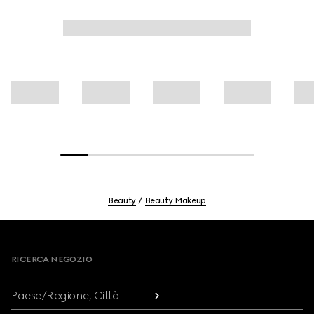
Beauty
Beauty Makeup
Footer
RICERCA NEGOZIO
Paese/Regione, Città