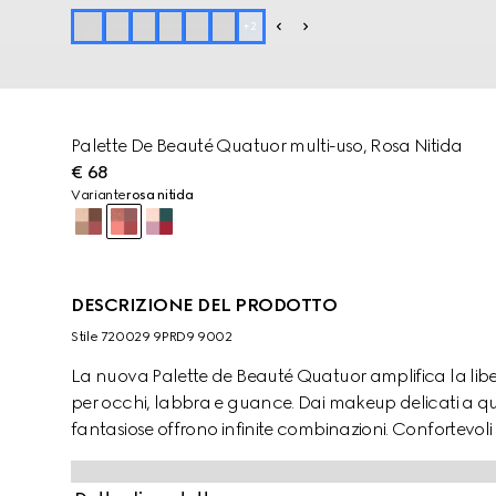
+
2
Palette De Beauté Quatuor multi-uso, Rosa Nitida
€ 68
Variante
rosa nitida
DESCRIZIONE DEL PRODOTTO
Stile ‎720029 9PRD9 9002
La nuova Palette de Beauté Quatuor amplifica la liber
per occhi, labbra e guance. Dai makeup delicati a quelli
fantasiose offrono infinite combinazioni. Confortevoli 
con finitura satinata e matte possono essere utilizza
abbinati a una formula in crema, ideata per essere in