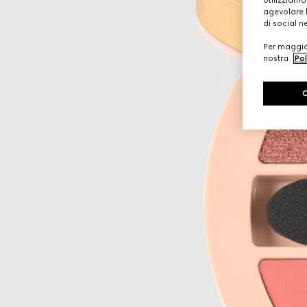
agevolare l
di social n
Per maggior
nostra
Pol