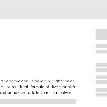
tà creativa con un design in quattro colori
 più strutturati, formule intuitive e tonalità
e di lunga durata, le tre formule in polvere
te come ombretto blush. Questi colori sono
dossata su occhi, labbra e guance. Ispirata