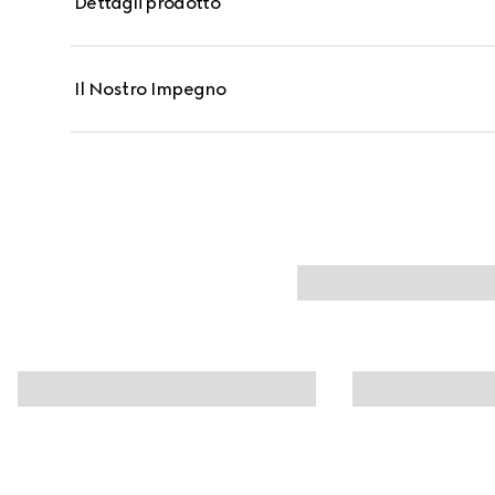
Dettagli prodotto
ai rossetti Gucci Beauty, la tonalità crema allover d
intensifica a ogni tocco.
Il Nostro Impegno