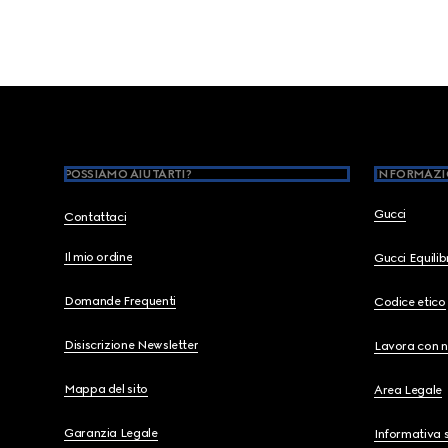
Footer
POSSIAMO AIUTARTI?
INFORMAZI
Gucci
Contattaci
Il mio ordine
Gucci Equili
Domande Frequenti
Codice etico
Disiscrizione Newsletter
Lavora con n
Mappa del sito
Area Legale
Garanzia Legale
Informativa s