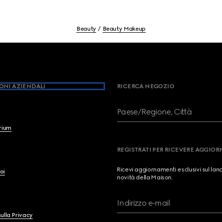
Beauty
Beauty Makeup
ONI AZIENDALI
RICERCA NEGOZIO
Paese/Regione, Città
brium
REGISTRATI PER RICEVERE AGGIO
Ricevi aggiornamenti esclusivi sul lan
oi
novità della Maison.
Indirizzo e-mail
ulla Privacy