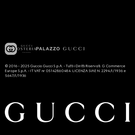
© 2016 - 2025 Guccio Gucci S.p.A. - Tutti i Diritti Riservati. G Commerce
Europe S.p.A. - IT VAT nr 05142860484. LICENZA SIAE N. 2294/I/1936 e
5647/I/1936