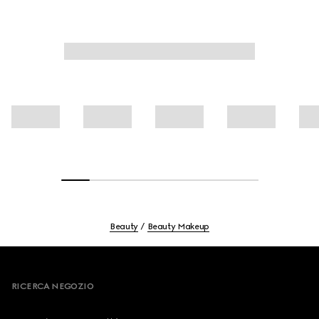
della pelle.
Beauty
Beauty Makeup
Footer
RICERCA NEGOZIO