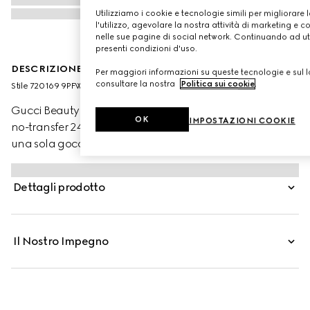
Utilizziamo i cookie e tecnologie simili per migliorare 
l'utilizzo, agevolare la nostra attività di marketing e c
nelle sue pagine di social network. Continuando ad util
presenti condizioni d'uso.
DESCRIZIONE DEL PRODOTTO
Per maggiori informazioni su queste tecnologie e sul lo
consultare la nostra
Politica sui cookie
.
Stile ‎720169 9PFWW 9540
Gucci Beauty presenta Éternité de Beauté, il fondotinta
OK
IMPOSTAZIONI COOKIE
no-transfer 24 ore di Gucci che offre alta coprenza con
una sola goccia di prodotto. La formula leggera, dalla
finitura opaca e radiosa, offre idratazione alla pelle e
aiuta a lenirla, mettendone in risalto la luminosità
Dettagli prodotto
naturale. Attraverso la combinazione di polveri ad alta
affinità con la pelle e pigmenti rivestiti con una
tecnologia di polimeri brevettata, questo fondotinta
Il Nostro Impegno
garantisce una copertura uniforme e impeccabile tutto il
giorno. Acido Ialuronico e Olio di Rosa Nera
contribuiscono a stimolare e mantenere l’idratazione
mentre polvere di Bamboo aiuta a controllare l’effetto
lucido, preservando al contempo la naturale luminosità