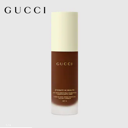
1
/
4