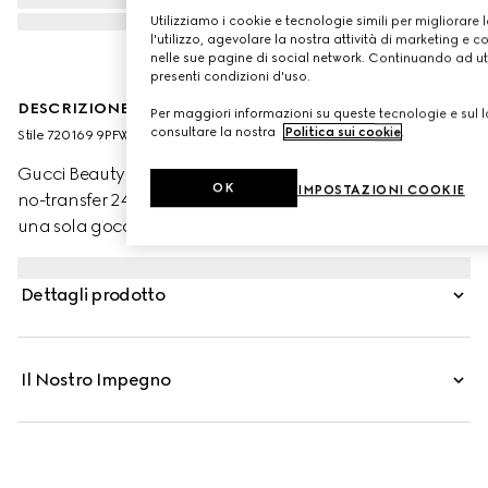
Utilizziamo i cookie e tecnologie simili per migliorare 
l'utilizzo, agevolare la nostra attività di marketing e c
nelle sue pagine di social network. Continuando ad util
presenti condizioni d'uso.
DESCRIZIONE DEL PRODOTTO
Per maggiori informazioni su queste tecnologie e sul lo
consultare la nostra
Politica sui cookie
.
Stile ‎720169 9PFWW 9360
Gucci Beauty presenta Éternité de Beauté, il fondotinta
OK
IMPOSTAZIONI COOKIE
no-transfer 24 ore di Gucci che offre alta coprenza con
una sola goccia di prodotto. La formula leggera, dalla
finitura opaca e radiosa, offre idratazione alla pelle e
aiuta a lenirla, mettendone in risalto la luminosità
Dettagli prodotto
naturale. Attraverso la combinazione di polveri ad alta
affinità con la pelle e pigmenti rivestiti con una
tecnologia di polimeri brevettata, questo fondotinta
Il Nostro Impegno
garantisce una copertura uniforme e impeccabile tutto il
giorno. Acido Ialuronico e Olio di Rosa Nera
contribuiscono a stimolare e mantenere l’idratazione
mentre polvere di Bamboo aiuta a controllare l’effetto
lucido, preservando al contempo la naturale luminosità