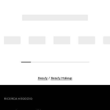
della pelle.
Beauty
Beauty Makeup
Footer
RICERCA NEGOZIO