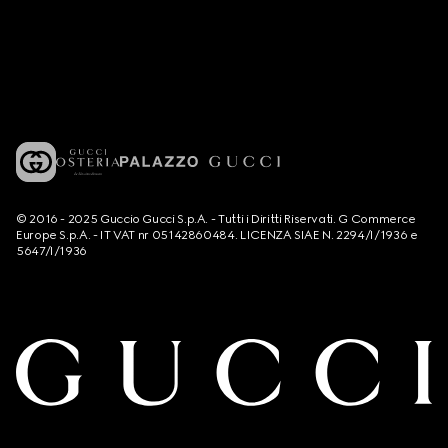
© 2016 - 2025 Guccio Gucci S.p.A. - Tutti i Diritti Riservati. G Commerce
Europe S.p.A. - IT VAT nr 05142860484. LICENZA SIAE N. 2294/I/1936 e
5647/I/1936