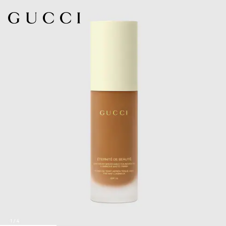
1
/
4