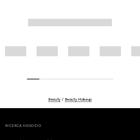
della pelle.
Beauty
Beauty Makeup
Footer
RICERCA NEGOZIO