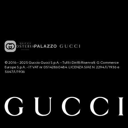
© 2016 - 2025 Guccio Gucci S.p.A. - Tutti i Diritti Riservati. G Commerce
Europe S.p.A. - IT VAT nr 05142860484. LICENZA SIAE N. 2294/I/1936 e
5647/I/1936