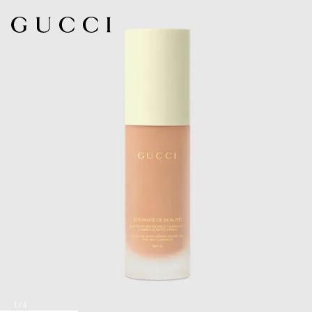
1
/
4