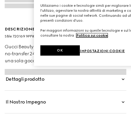
Utilizziamo i cookie e tecnologie simili per migliorare 
l'utilizzo, agevolare la nostra attività di marketing e c
nelle sue pagine di social network. Continuando ad util
presenti condizioni d'uso.
DESCRIZIONE DEL PRODOTTO
Per maggiori informazioni su queste tecnologie e sul lo
consultare la nostra
Politica sui cookie
.
Stile ‎720169 9PFWW 9280
Gucci Beauty presenta Éternité de Beauté, il fondotinta
OK
IMPOSTAZIONI COOKIE
no-transfer 24 ore di Gucci che offre alta coprenza con
una sola goccia di prodotto. La formula leggera, dalla
finitura opaca e radiosa, offre idratazione alla pelle e
aiuta a lenirla, mettendone in risalto la luminosità
Dettagli prodotto
naturale. Attraverso la combinazione di polveri ad alta
affinità con la pelle e pigmenti rivestiti con una
tecnologia di polimeri brevettata, questo fondotinta
Il Nostro Impegno
garantisce una copertura uniforme e impeccabile tutto il
giorno. Acido Ialuronico e Olio di Rosa Nera
contribuiscono a stimolare e mantenere l’idratazione
mentre polvere di Bamboo aiuta a controllare l’effetto
lucido, preservando al contempo la naturale luminosità