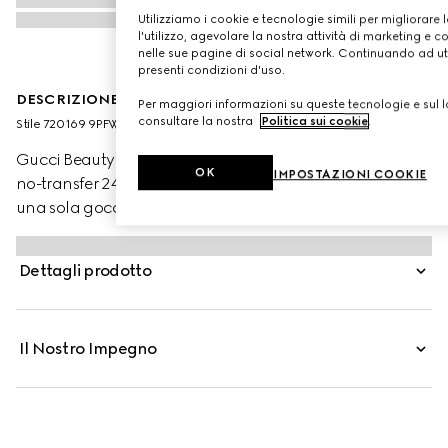
Utilizziamo i cookie e tecnologie simili per migliorare 
l'utilizzo, agevolare la nostra attività di marketing e c
nelle sue pagine di social network. Continuando ad util
presenti condizioni d'uso.
DESCRIZIONE DEL PRODOTTO
Per maggiori informazioni su queste tecnologie e sul lo
consultare la nostra
Politica sui cookie
.
Stile ‎720169 9PFWW 9260
Gucci Beauty presenta Éternité de Beauté, il fondotinta
OK
IMPOSTAZIONI COOKIE
no-transfer 24 ore di Gucci che offre alta coprenza con
una sola goccia di prodotto. La formula leggera, dalla
finitura opaca e radiosa, offre idratazione alla pelle e
aiuta a lenirla, mettendone in risalto la luminosità
Dettagli prodotto
naturale. Attraverso la combinazione di polveri ad alta
affinità con la pelle e pigmenti rivestiti con una
tecnologia di polimeri brevettata, questo fondotinta
Il Nostro Impegno
garantisce una copertura uniforme e impeccabile tutto il
giorno. Acido Ialuronico e Olio di Rosa Nera
contribuiscono a stimolare e mantenere l’idratazione
mentre polvere di Bamboo aiuta a controllare l’effetto
lucido, preservando al contempo la naturale luminosità