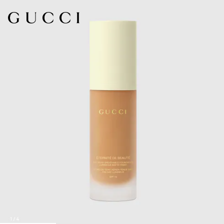
1
/
4