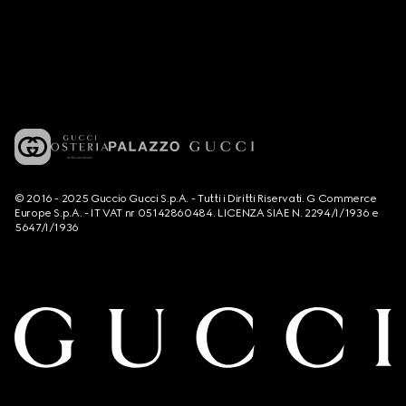
© 2016 - 2025 Guccio Gucci S.p.A. - Tutti i Diritti Riservati. G Commerce
Europe S.p.A. - IT VAT nr 05142860484. LICENZA SIAE N. 2294/I/1936 e
5647/I/1936