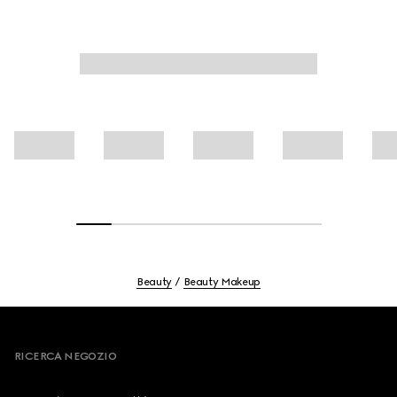
della pelle.
Beauty
Beauty Makeup
Footer
RICERCA NEGOZIO