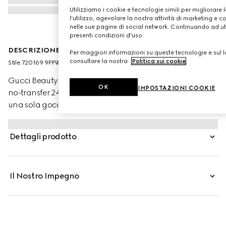
Utilizziamo i cookie e tecnologie simili per migliorare 
l'utilizzo, agevolare la nostra attività di marketing e c
nelle sue pagine di social network. Continuando ad util
presenti condizioni d'uso.
DESCRIZIONE DEL PRODOTTO
Per maggiori informazioni su queste tecnologie e sul lo
consultare la nostra
Politica sui cookie
.
Stile ‎720169 9PFWW 9160
Gucci Beauty presenta Éternité de Beauté, il fondotinta
OK
IMPOSTAZIONI COOKIE
no-transfer 24 ore di Gucci che offre alta coprenza con
una sola goccia di prodotto. La formula leggera, dalla
finitura opaca e radiosa, offre idratazione alla pelle e
aiuta a lenirla, mettendone in risalto la luminosità
Dettagli prodotto
naturale. Attraverso la combinazione di polveri ad alta
affinità con la pelle e pigmenti rivestiti con una
tecnologia di polimeri brevettata, questo fondotinta
Il Nostro Impegno
garantisce una copertura uniforme e impeccabile tutto il
giorno. Acido Ialuronico e Olio di Rosa Nera
contribuiscono a stimolare e mantenere l’idratazione
mentre polvere di Bamboo aiuta a controllare l’effetto
lucido, preservando al contempo la naturale luminosità