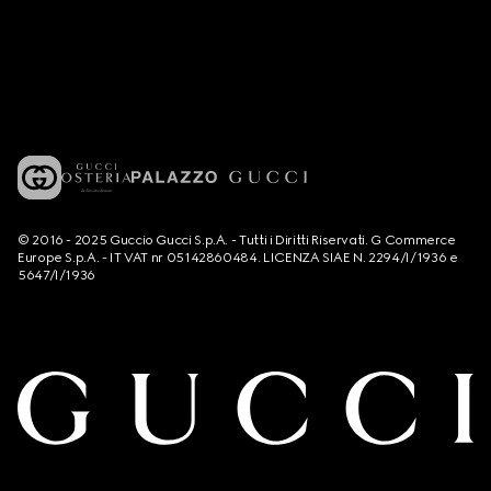
© 2016 - 2025 Guccio Gucci S.p.A. - Tutti i Diritti Riservati. G Commerce
Europe S.p.A. - IT VAT nr 05142860484. LICENZA SIAE N. 2294/I/1936 e
5647/I/1936