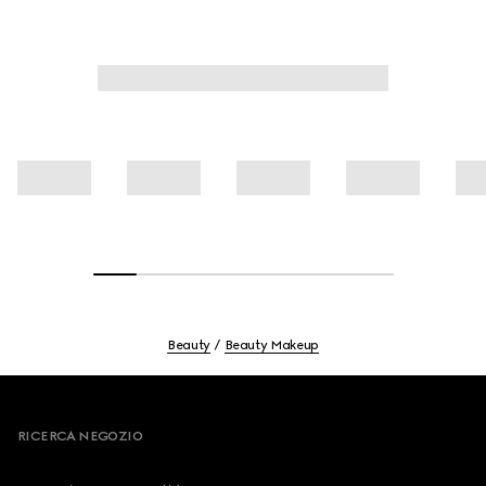
della pelle.
Beauty
Beauty Makeup
Footer
RICERCA NEGOZIO