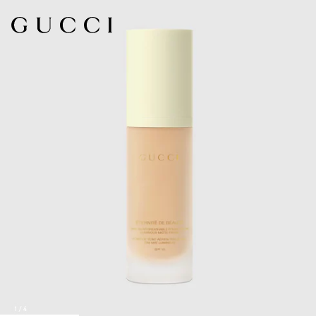
1
/
4