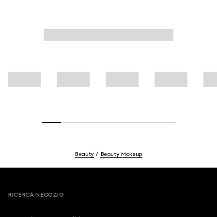
della pelle.
Beauty
Beauty Makeup
Footer
RICERCA NEGOZIO