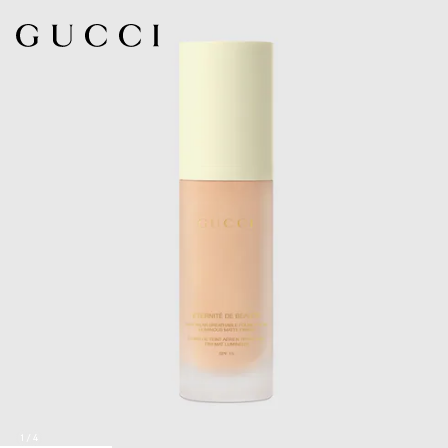
1
/
4