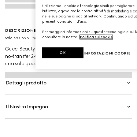
Utilizziamo i cookie e tecnologie simili per migliorare 
l'utilizzo, agevolare la nostra attività di marketing e c
nelle sue pagine di social network. Continuando ad util
presenti condizioni d'uso.
DESCRIZIONE DEL PRODOTTO
Per maggiori informazioni su queste tecnologie e sul lo
consultare la nostra
Politica sui cookie
.
Stile ‎720169 9PFWW 9140
Gucci Beauty presenta Éternité de Beauté, il fondotinta
OK
IMPOSTAZIONI COOKIE
no-transfer 24 ore di Gucci che offre alta coprenza con
una sola goccia di prodotto. La formula leggera, dalla
finitura opaca e radiosa, offre idratazione alla pelle e
aiuta a lenirla, mettendone in risalto la luminosità
Dettagli prodotto
naturale. Attraverso la combinazione di polveri ad alta
affinità con la pelle e pigmenti rivestiti con una
tecnologia di polimeri brevettata, questo fondotinta
Il Nostro Impegno
garantisce una copertura uniforme e impeccabile tutto il
giorno. Acido Ialuronico e Olio di Rosa Nera
contribuiscono a stimolare e mantenere l’idratazione
mentre polvere di Bamboo aiuta a controllare l’effetto
lucido, preservando al contempo la naturale luminosità