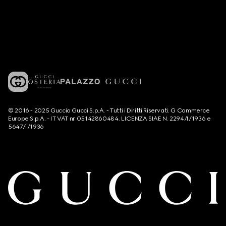
© 2016 - 2025 Guccio Gucci S.p.A. - Tutti i Diritti Riservati. G Commerce
Europe S.p.A. - IT VAT nr 05142860484. LICENZA SIAE N. 2294/I/1936 e
5647/I/1936