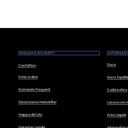
Footer
POSSIAMO AIUTARTI?
INFORMAZI
Gucci
Contattaci
Il mio ordine
Gucci Equili
Domande Frequenti
Codice etico
Disiscrizione Newsletter
Lavora con n
Mappa del sito
Area Legale
Garanzia Legale
Informativa s