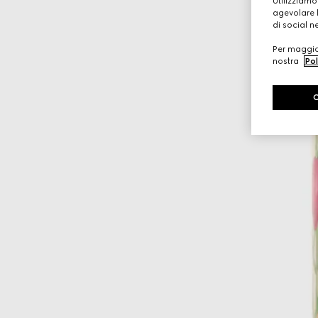
Utilizziamo
agevolare l
di social n
Per maggior
nostra
Pol