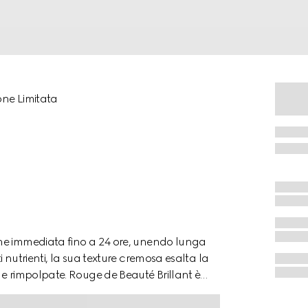
one Limitata
ne immediata fino a 24 ore, unendo lunga
 nutrienti, la sua texture cremosa esalta la
 e rimpolpate. Rouge de Beauté Brillant è
rno è decorato con il motivo Flora della