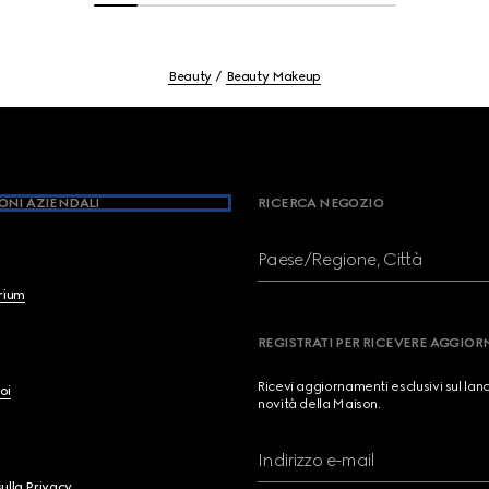
Beauty
Beauty Makeup
ONI AZIENDALI
RICERCA NEGOZIO
Paese/Regione, Città
brium
REGISTRATI PER RICEVERE AGGIO
Ricevi aggiornamenti esclusivi sul lan
oi
novità della Maison.
Indirizzo e-mail
ulla Privacy