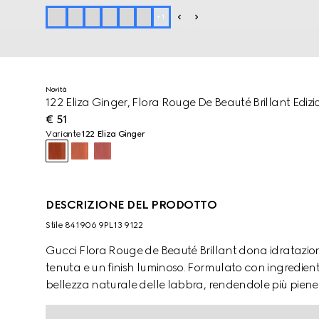
+
1
Novità
122 Eliza Ginger, Flora Rouge De Beauté Brillant Edizi
€ 51
Variante
122 Eliza Ginger
DESCRIZIONE DEL PRODOTTO
Stile ‎841906 9PL13 9122
Gucci Flora Rouge de Beauté Brillant dona idratazio
tenuta e un finish luminoso. Formulato con ingredienti
bellezza naturale delle labbra, rendendole più piene
racchiuso in un astuccio dorato, mentre il tappo este
Maison.