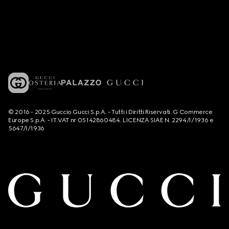
© 2016 - 2025 Guccio Gucci S.p.A. - Tutti i Diritti Riservati. G Commerce
Europe S.p.A. - IT VAT nr 05142860484. LICENZA SIAE N. 2294/I/1936 e
5647/I/1936