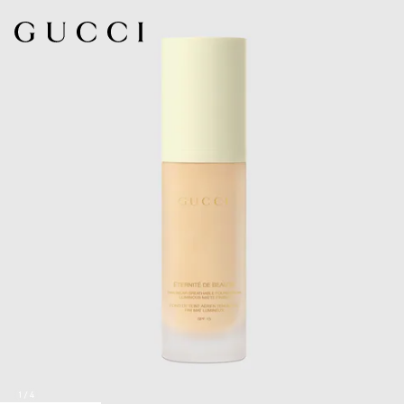
1
/
4