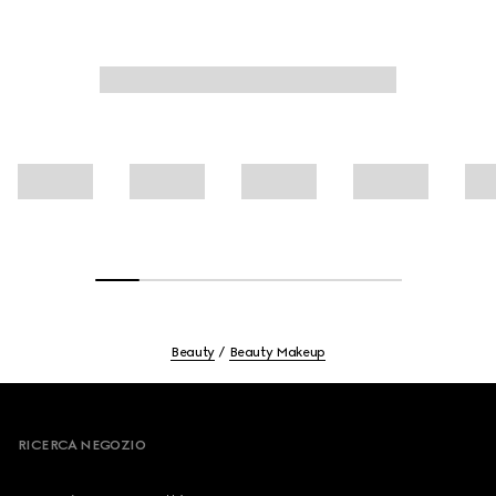
della pelle.
Beauty
Beauty Makeup
Footer
RICERCA NEGOZIO