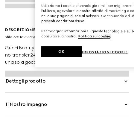
Utilizziamo i cookie e tecnologie simili per migliorare 
l'utilizzo, agevolare la nostra attività di marketing e c
nelle sue pagine di social network. Continuando ad util
presenti condizioni d'uso.
DESCRIZIONE DEL PRODOTTO
Per maggiori informazioni su queste tecnologie e sul lo
consultare la nostra
Politica sui cookie
.
Stile ‎720169 9PFWW 9120
Gucci Beauty presenta Éternité de Beauté, il fondotinta
OK
IMPOSTAZIONI COOKIE
no-transfer 24 ore di Gucci che offre alta coprenza con
una sola goccia di prodotto. La formula leggera, dalla
finitura opaca e radiosa, offre idratazione alla pelle e
aiuta a lenirla, mettendone in risalto la luminosità
Dettagli prodotto
naturale. Attraverso la combinazione di polveri ad alta
affinità con la pelle e pigmenti rivestiti con una
tecnologia di polimeri brevettata, questo fondotinta
Il Nostro Impegno
garantisce una copertura uniforme e impeccabile tutto il
giorno. Acido Ialuronico e Olio di Rosa Nera
contribuiscono a stimolare e mantenere l’idratazione
mentre polvere di Bamboo aiuta a controllare l’effetto
lucido, preservando al contempo la naturale luminosità