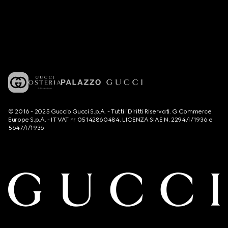
© 2016 - 2025 Guccio Gucci S.p.A. - Tutti i Diritti Riservati. G Commerce
Europe S.p.A. - IT VAT nr 05142860484. LICENZA SIAE N. 2294/I/1936 e
5647/I/1936