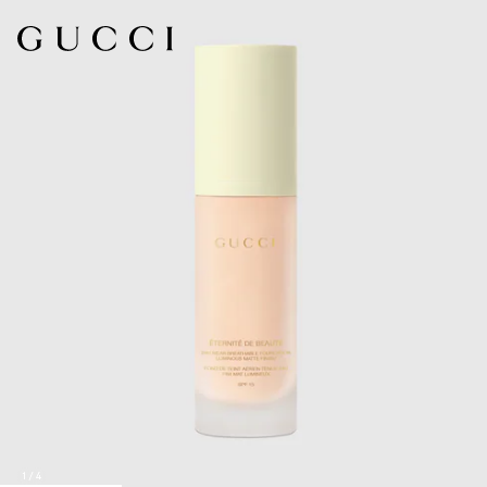
1
/
4