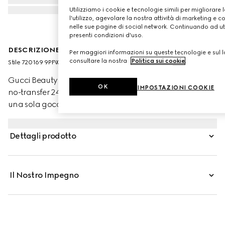
Utilizziamo i cookie e tecnologie simili per migliorare 
l'utilizzo, agevolare la nostra attività di marketing e c
nelle sue pagine di social network. Continuando ad util
presenti condizioni d'uso.
DESCRIZIONE DEL PRODOTTO
Per maggiori informazioni su queste tecnologie e sul lo
consultare la nostra
Politica sui cookie
.
Stile ‎720169 9PFWW 9110
Gucci Beauty presenta Éternité de Beauté, il fondotinta
OK
IMPOSTAZIONI COOKIE
no-transfer 24 ore di Gucci che offre alta coprenza con
una sola goccia di prodotto. La formula leggera, dalla
finitura opaca e radiosa, offre idratazione alla pelle e
aiuta a lenirla, mettendone in risalto la luminosità
Dettagli prodotto
naturale. Attraverso la combinazione di polveri ad alta
affinità con la pelle e pigmenti rivestiti con una
tecnologia di polimeri brevettata, questo fondotinta
Il Nostro Impegno
garantisce una copertura uniforme e impeccabile tutto il
giorno. Acido Ialuronico e Olio di Rosa Nera
contribuiscono a stimolare e mantenere l’idratazione
mentre polvere di Bamboo aiuta a controllare l’effetto
lucido, preservando al contempo la naturale luminosità