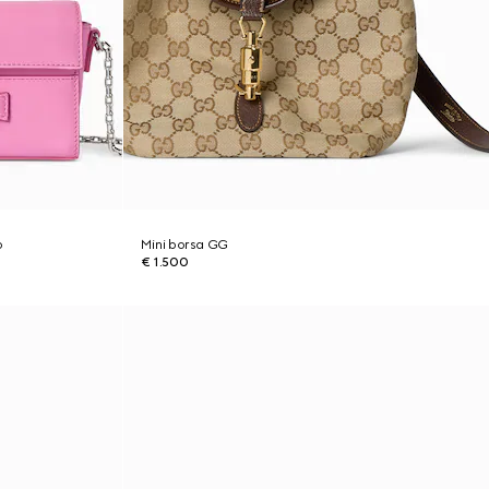
o
Mini borsa GG
€ 1.500