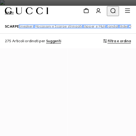
Donna
SCARPE
Sneakers
Mocassini e Scarpe stringate
Slipper e Mule
Sandali
Slider
Déco
275 Articoli
ordinati per
Suggeriti
Filtra e ordina