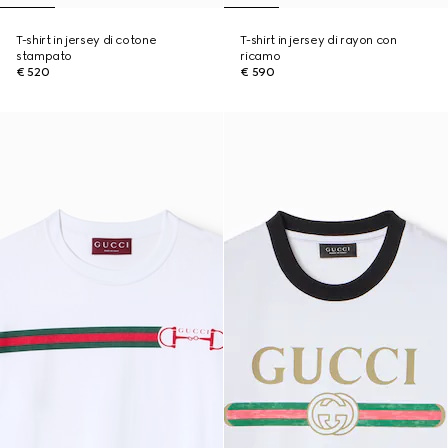
T-shirt in jersey di cotone
T-shirt in jersey di rayon con
stampato
ricamo
€ 520
€ 590