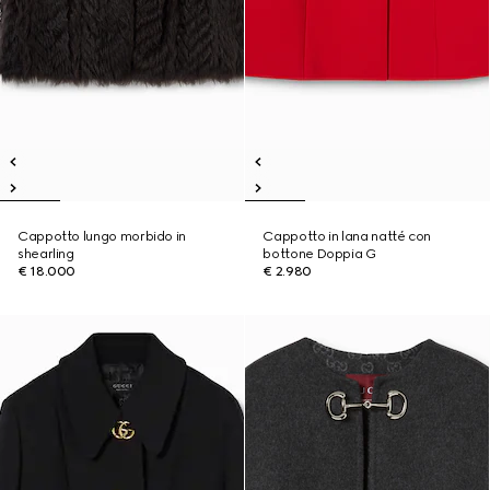
Cappotto lungo morbido in
Cappotto in lana natté con
shearling
bottone Doppia G
€ 18.000
€ 2.980