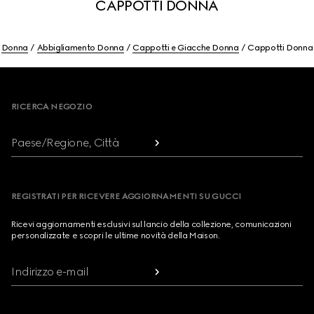
CAPPOTTI DONNA
Donna
Abbigliamento Donna
Cappotti e Giacche Donna
Cappotti Donna
Footer
RICERCA NEGOZIO
Paese/Regione, Città
REGISTRATI PER RICEVERE AGGIORNAMENTI SU GUCCI
Ricevi aggiornamenti esclusivi sul lancio della collezione, comunicazioni
personalizzate e scopri le ultime novità della Maison.
Indirizzo e-mail