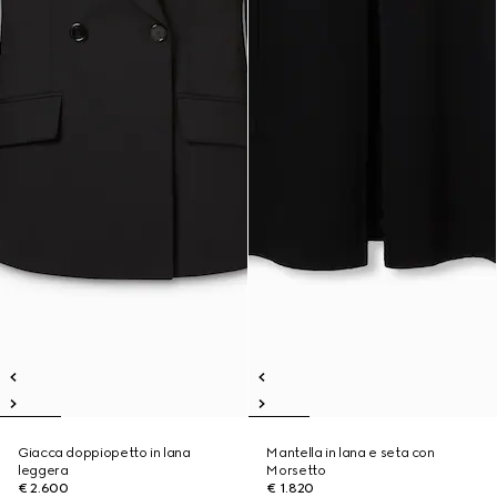
Giacca doppiopetto in lana
Mantella in lana e seta con
leggera
Morsetto
€ 2.600
€ 1.820