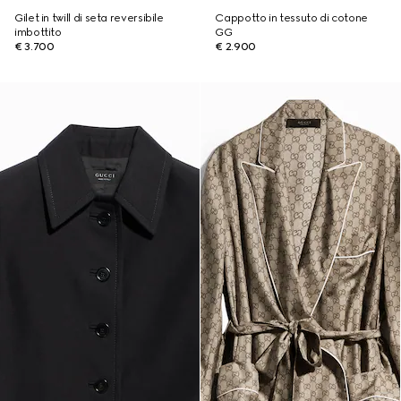
Gilet in twill di seta reversibile
Cappotto in tessuto di cotone
imbottito
GG
€ 3.700
€ 2.900