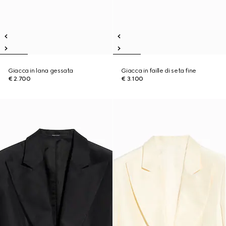
Giacca in lana gessata
Giacca in faille di seta fine
€ 2.700
€ 3.100