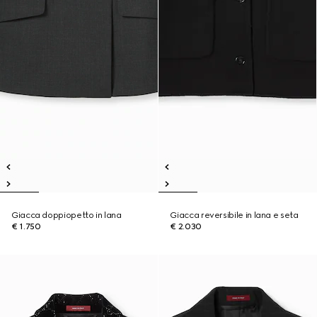
Giacca doppiopetto in lana
Giacca reversibile in lana e seta
€ 1.750
€ 2.030