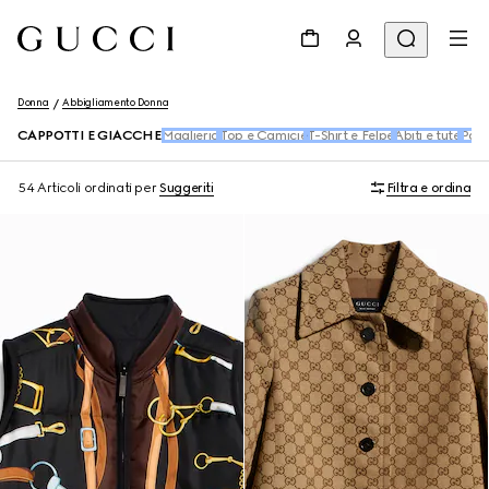
Donna
Abbigliamento Donna
CAPPOTTI E GIACCHE
Maglieria
Top e Camicie
T-Shirt e Felpe
Abiti e tute
Pant
54 Articoli
ordinati per
Suggeriti
Filtra e ordina