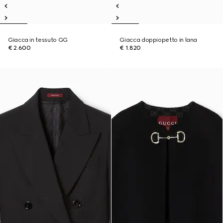
Giacca in tessuto GG
Giacca doppiopetto in lana
€ 2.600
€ 1.820