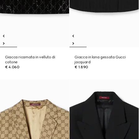
Giacca ricamata in velluto di
Giacca in lana gessata Gucci
cotone
jacquard
€ 4.060
€ 1.890