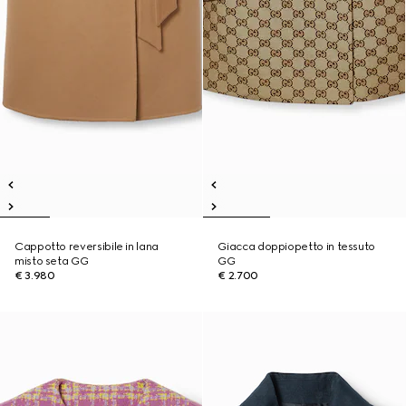
Cappotto reversibile in lana
Giacca doppiopetto in tessuto
misto seta GG
GG
€ 3.980
€ 2.700