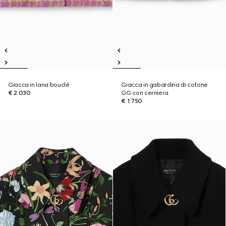
Giacca in lana bouclé
Giacca in gabardina di cotone
€ 2.030
GG con cerniera
€ 1.750