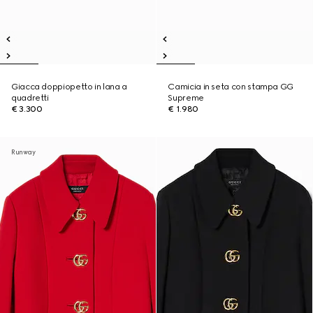
Giacca doppiopetto in lana a
Camicia in seta con stampa GG
quadretti
Supreme
€ 3.300
€ 1.980
Runway