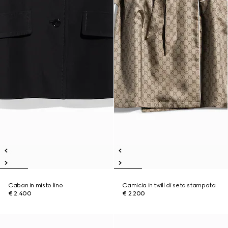
Caban in misto lino
Camicia in twill di seta stampata
€ 2.400
€ 2.200