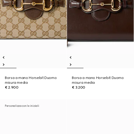
Borsa a mano Horsebit Duomo
Borsa a mano Horsebit Duomo
misura media
misura media
€ 2.900
€ 3.200
Personalizza con le iniziali