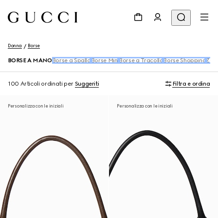
Donna
Borse
BORSE A MANO
Borse a Spalla
Borse Mini
Borse a Tracolla
Borse Shopping
Zain
100 Articoli
ordinati per
Suggeriti
Filtra e ordina
Personalizza con le iniziali
Personalizza con le iniziali