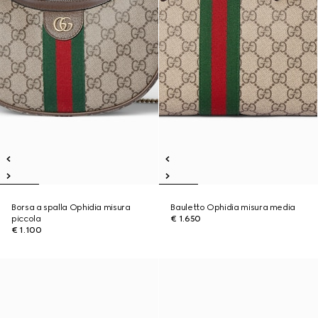
Borsa a spalla Ophidia misura
Bauletto Ophidia misura media
piccola
€ 1.650
€ 1.100