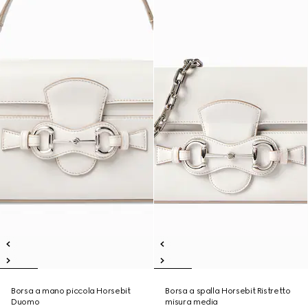
Borsa a mano piccola Horsebit
Borsa a spalla Horsebit Ristretto
Duomo
misura media