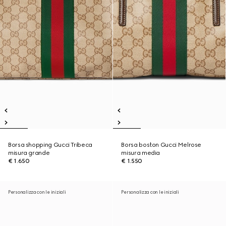
Borsa shopping Gucci Tribeca
Borsa boston Gucci Melrose
misura grande
misura media
€ 1.650
€ 1.550
Personalizza con le iniziali
Personalizza con le iniziali