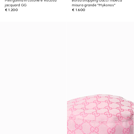
Mini gonna in cotone e viscosa
Borsa shopping Gucci Tribeca
jacquard GG
misura grande "Mykonos"
€ 1.200
€ 1.600