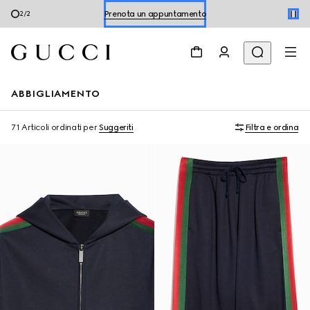
Acquista le scarpe estive
1
/
2
Prenota un appuntamento
Acquista le scarpe estive
ABBIGLIAMENTO
71 Articoli
ordinati per
Suggeriti
Filtra e ordina