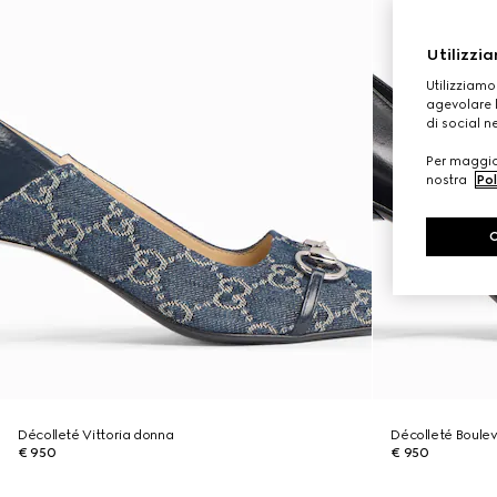
Utilizzia
Utilizziamo
agevolare l
di social n
Per maggior
nostra
Pol
Décolleté Vittoria donna
Décolleté Boule
€ 950
€ 950