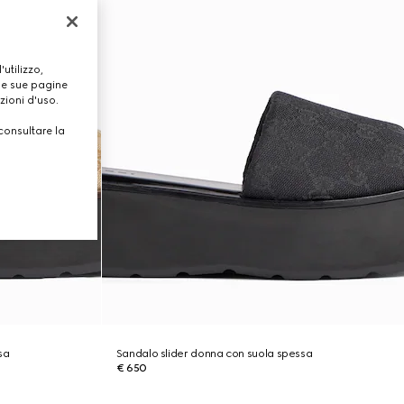
utilizzo,
lle sue pagine
zioni d'uso.
consultare la
sa
Sandalo slider donna con suola spessa
€ 650