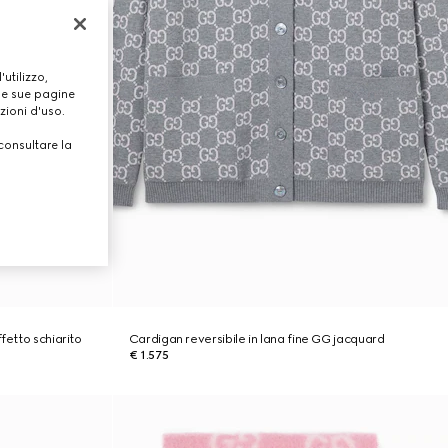
utilizzo,
lle sue pagine
zioni d'uso.
consultare la
fetto schiarito
Cardigan reversibile in lana fine GG jacquard
€ 1.575