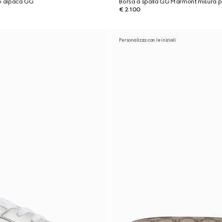
to alpaca GG
Borsa a spalla GG Marmont misura p
€ 2.100
Personalizza con le iniziali