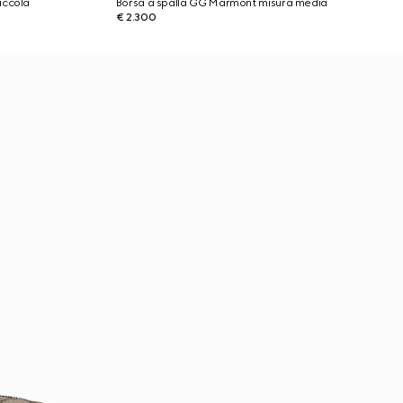
iccola
Borsa a spalla GG Marmont misura media
€ 2.300