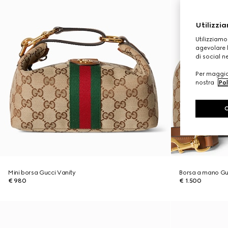
Utilizzia
Utilizziamo
agevolare l
di social n
Per maggior
nostra
Pol
Mini borsa Gucci Vanity
Borsa a mano Gu
€ 980
€ 1.500