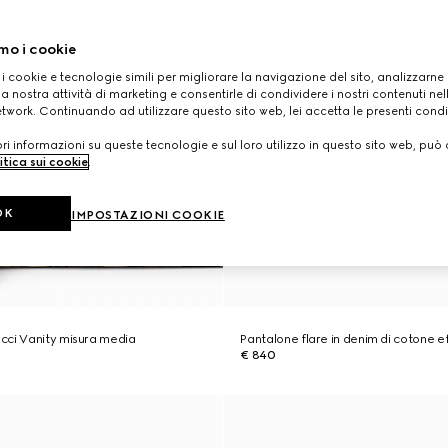
mo i cookie
 i cookie e tecnologie simili per migliorare la navigazione del sito, analizzarne l'
a nostra attività di marketing e consentirle di condividere i nostri contenuti ne
etwork. Continuando ad utilizzare questo sito web, lei accetta le presenti condi
i informazioni su queste tecnologie e sul loro utilizzo in questo sito web, può 
itica sui cookie
.
OK
IMPOSTAZIONI COOKIE
cci Vanity misura media
Pantalone flare in denim di cotone ef
€ 840