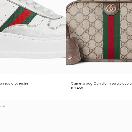
on suola oversize
Camera bag Ophidia misura piccola
€ 1.450
ziali