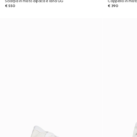
Sciarpa in misto alpaca e lana GG
Cappello in mis
€ 550
€ 390