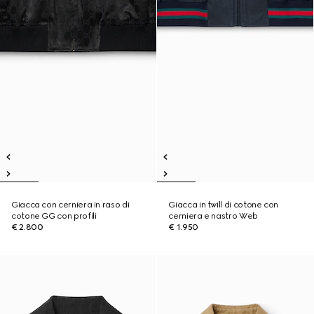
Giacca con cerniera in raso di
Giacca in twill di cotone con
cotone GG con profili
cerniera e nastro Web
€ 2.800
€ 1.950