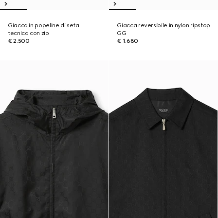
Giacca in popeline di seta
Giacca reversibile in nylon ripstop
tecnica con zip
GG
€ 2.500
€ 1.680