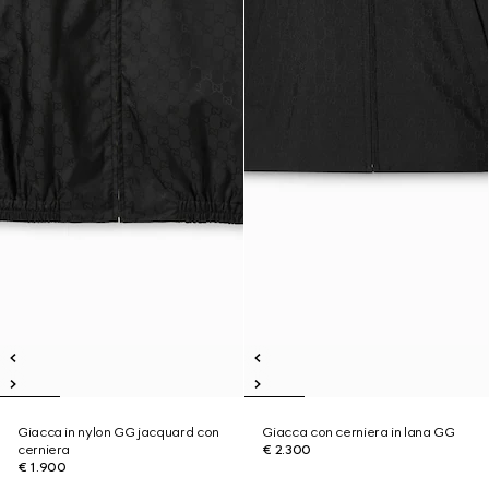
Giacca in nylon GG jacquard con
Giacca con cerniera in lana GG
cerniera
€ 2.300
€ 1.900