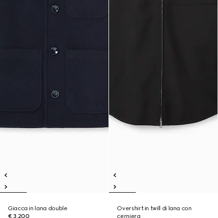
Giacca in lana double
Overshirt in twill di lana con
€ 3.200
cerniera