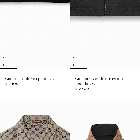
Giacca in cotone ripstop GG
Giacca reversibile in nylon e
€ 2.100
tessuto GG
€ 2.300