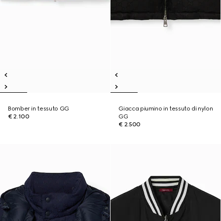
Bomber in tessuto GG
Giacca piumino in tessuto di nylon
€ 2.100
GG
€ 2.500