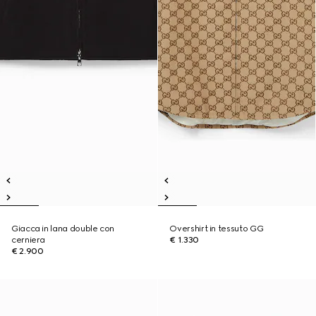
Giacca in lana double con
Overshirt in tessuto GG
cerniera
€ 1.330
€ 2.900