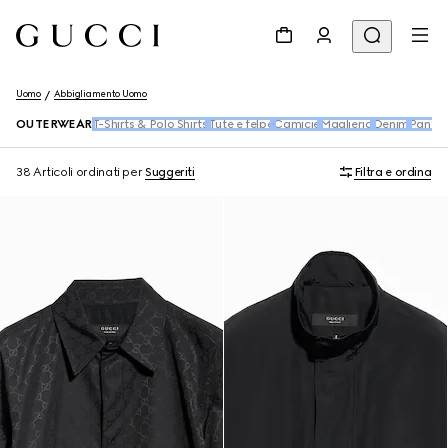
Uomo
Abbigliamento Uomo
OUTERWEAR
T-Shirts & Polo Shirts
Tute e felpe
Camicie
Maglieria
Denim
Pantal
38 Articoli
ordinati per
Suggeriti
Filtra e ordina