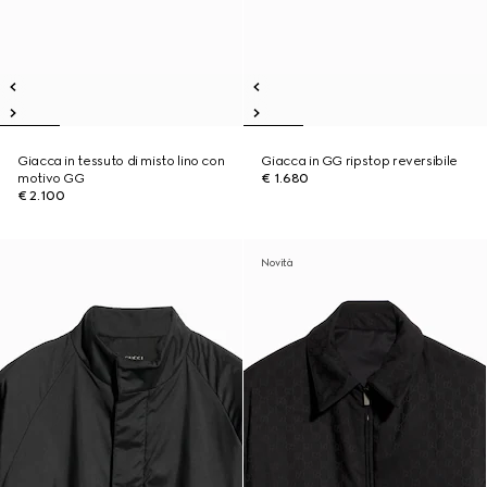
Giacca in tessuto di misto lino con
Giacca in GG ripstop reversibile
motivo GG
€ 1.680
€ 2.100
Novità