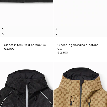
Giacca in tessuto di cotone GG
Giacca in gabardina di cotone
€ 2.100
GG
€ 2.300