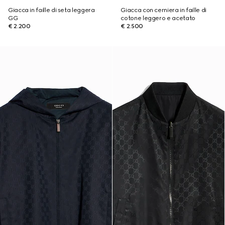
Giacca in faille di seta leggera
Giacca con cerniera in faille di
GG
cotone leggero e acetato
€ 2.200
€ 2.500