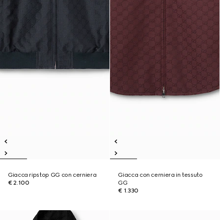
Giacca ripstop GG con cerniera
Giacca con cerniera in tessuto
€ 2.100
GG
€ 1.330