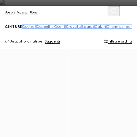
Uomo
Accessori Uomo
CINTURE
Occhiali
Cappelli e Guanti
Cravatte
Sciarpe
Calzini
Charm per borse 
64 Articoli
ordinati per
Suggeriti
Filtra e ordina