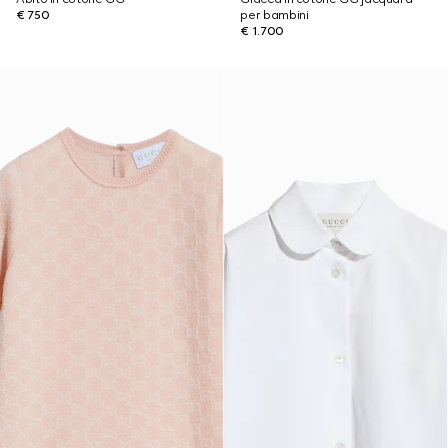
€ 750
per bambini
€ 1.700