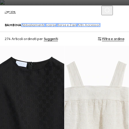
Bambino
BAMBINA
Abbigliamento
Scarpe
Borse e Zaini
Altri Accessori
274 Articoli
ordinati per
Suggeriti
Filtra e ordina