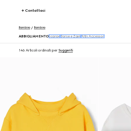
Contattaci
Bambino
Bambino
ABBIGLIAMENTO
Scarpe
Borse e Zaini
Altri Accessori
146 Articoli
ordinati per
Suggeriti