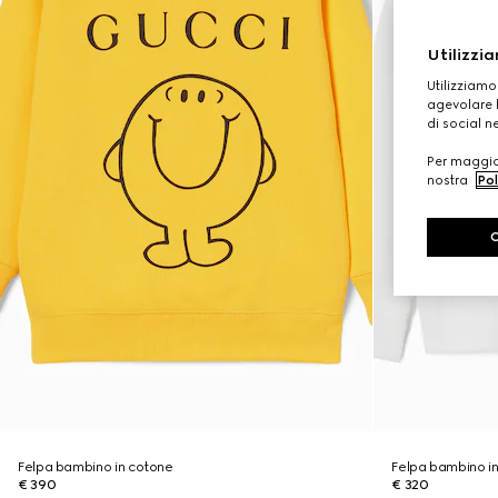
Utilizzia
Utilizziamo
agevolare l
di social n
Per maggior
nostra
Pol
Felpa bambino in cotone
Felpa bambino i
€ 390
€ 320