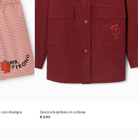
n con stampa
Giacca bambino in cotone
€ 890