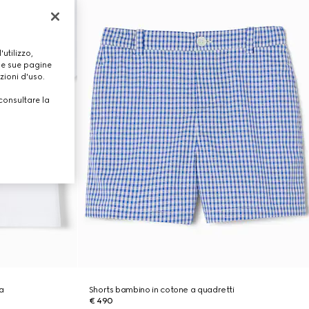
utilizzo,
lle sue pagine
zioni d'uso.
consultare la
a
Shorts bambino in cotone a quadretti
€ 490