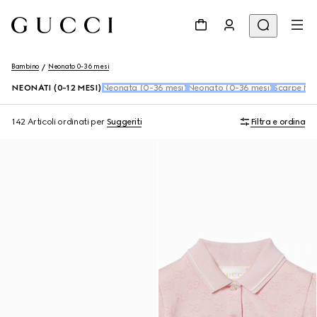
Bambino
Neonato 0-36 mesi
NEONATI (0-12 MESI)
Neonata (0-36 mesi)
Neonato (0-36 mesi)
Scarpe Ne
142 Articoli
ordinati per
Suggeriti
Filtra e ordina