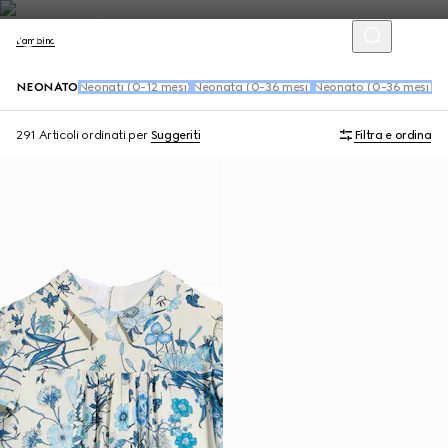
Bambino
NEONATO
Neonati (0-12 mesi)
Neonata (0-36 mesi)
Neonato (0-36 mesi)
Sc
291 Articoli
ordinati per
Suggeriti
Filtra e ordina