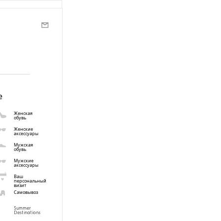
е
Женская
обувь
Женские
аксессуары
Мужская
обувь
Мужские
аксессуары
Ваш
персональный
визит
Самовывоз
Summer
Destinations