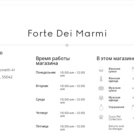
Forte Dei Marmi
о
Время работы
В этом магазин
магазина
Женские
inetti 41
сумки
Понедельник
10:00 am - 12:00
am
,
55042
Женская
одежда
Вторник
10:00 am - 12:00
Мужские
am
сумки
Мужская
Среда
10:00 am - 12:00
одежда
am
Украшения
Четверг
10:00 am - 12:00
am
Gucci Pet
Collection
Пятница
10:00 am - 12:00
Returns and
Exchanges
am