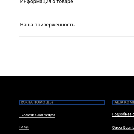
Информация о товаре
Наша приверженность
Footer
НУЖНА ПОМОЩЬ?
НАША КОМ
Подробнее о
Экслюзивная Услуга
FAQs
Gucci Equili