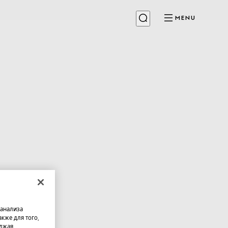
MENU
 анализа
кже для того,
олжая