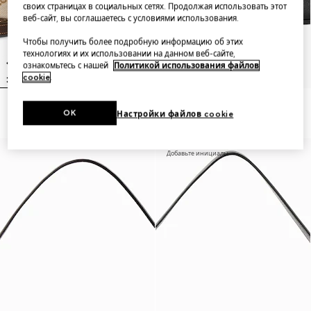
своих страницах в социальных сетях. Продолжая использовать этот
веб-сайт, вы соглашаетесь с условиями использования.
Чтобы получить более подробную информацию об этих
технологиях и их использовании на данном веб-сайте,
ознакомьтесь с нашей
Политикой использования файлов
cookie
.
Lunetta small crossbody bag
Lunetta small crossbody bag
OK
Настройки файлов cookie
Добавьте инициалы