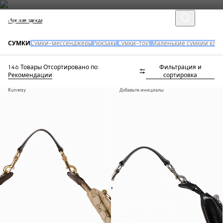
Мужская одежда
СУМКИ
Сумки-мессенджеры
Рюкзаки
Сумки-тоут
Маленькие сумкии кла
146 Товары
Отсортировано по:
Фильтрация и
Рекомендации
сортировка
Runway
Добавьте инициалы