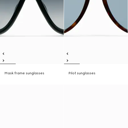
Mask frame sunglasses
Pilot sunglasses