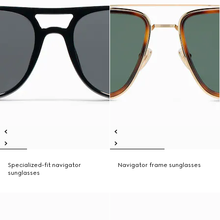
Specialized-fit navigator
Navigator frame sunglasses
sunglasses