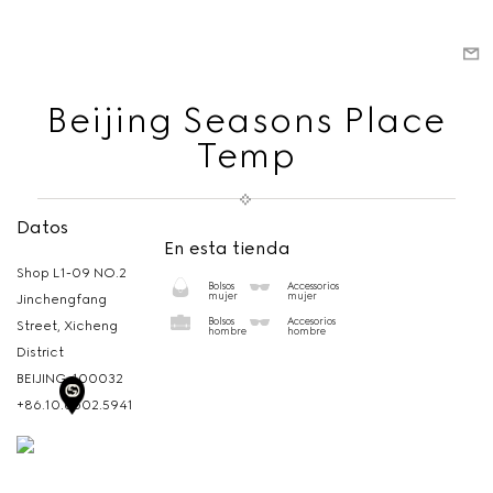
Beijing Seasons Place
Temp
Datos
En esta tienda
Shop L1-09 NO.2
Bolsos
Accessorios
mujer
mujer
Jinchengfang
Bolsos
Accesorios
Street, Xicheng
hombre
hombre
District
BEIJING,
100032
+86.10.6602.5941