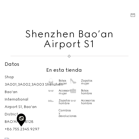
Shenzhen Bao’an
Airport S1
Datos
En esta tienda
Shop
Bolsos
Zapatos
mujer
mujer
3A001,3A002,3A003 Shenzhen
Accessorios
Bolsos
Bao'an
mujer
hombre
International
Zapatos
Accesorios
hombre
hombre
Airport S1, Bao'an
Cambios
y
District
devoluciones
BAO'AN,
518128
+86.755.2345.9297