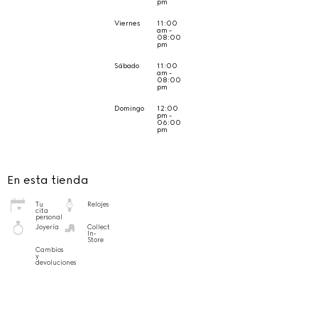
pm
Viernes
11:00
am -
08:00
pm
Sábado
11:00
am -
08:00
pm
Domingo
12:00
pm -
06:00
pm
En esta tienda
Tu
Relojes
cita
personal
Joyería
Collect
In-
Store
Cambios
y
devoluciones