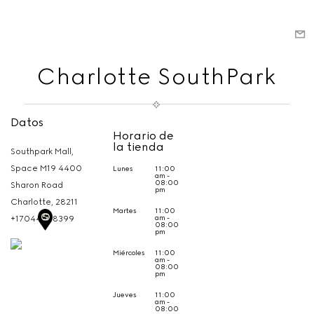
Charlotte SouthPark
Datos
Horario de
la tienda
Southpark Mall,
Space M19 4400
Lunes
11:00
am -
08:00
Sharon Road
pm
Charlotte,
28211
Martes
11:00
am -
+17044998399
08:00
pm
Miércoles
11:00
am -
08:00
pm
Jueves
11:00
am -
08:00