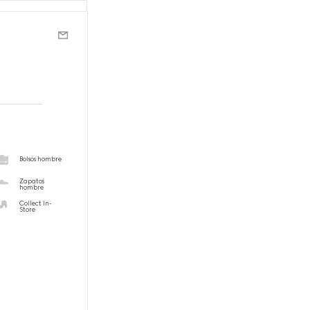
Bolsos hombre
Zapatos
hombre
Collect In-
Store