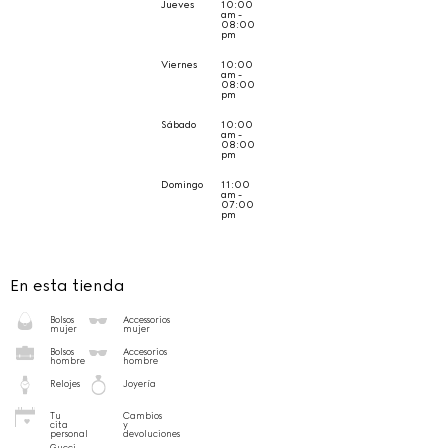
Jueves
10:00
am -
08:00
pm
Viernes
10:00
am -
08:00
pm
Sábado
10:00
am -
08:00
pm
Domingo
11:00
am -
07:00
pm
En esta tienda
Bolsos
Accessorios
mujer
mujer
Bolsos
Accesorios
hombre
hombre
Relojes
Joyería
Tu
Cambios
cita
y
personal
devoluciones
Gucci