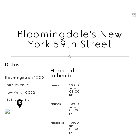
Bloomingdale's New
York 59th Street
Datos
Horario de
la tienda
Bloomingdale's 1000
Third Avenue
Lunes
10:00
am -
08:00
New York,
10022
pm
+12127052317
Martes
10:00
am -
08:00
pm
Miércoles
10:00
am -
08:00
pm