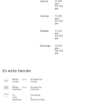
Jueves
11:00
am -
07:00
pm
Viernes
11:00
am -
07:00
pm
Sábado
11:00
am -
07:00
pm
Domingo
12:00
pm -
06:00
pm
En esta tienda
Bolsos
Accessorios
mujer
mujer
Bolsos
Accesorios
hombre
hombre
Tu
Cambios
cita
y
personal
devoluciones