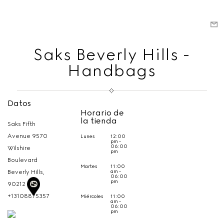
Saks Beverly Hills -
Handbags
Datos
Horario de
la tienda
Saks Fifth
Avenue 9570
Lunes
12:00
pm -
06:00
Wilshire
pm
Boulevard
Martes
11:00
am -
Beverly Hills,
06:00
pm
90212
+13108875357
Miércoles
11:00
am -
06:00
pm