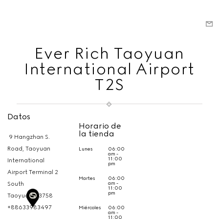
Ever Rich Taoyuan
International Airport
T2S
Datos
Horario de
la tienda
9 Hangzhan S.
Road, Taoyuan
Lunes
06:00
am -
11:00
International
pm
Airport Terminal 2
Martes
06:00
am -
South
11:00
pm
Taoyuan,
33758
+88633983497
Miércoles
06:00
am -
11:00