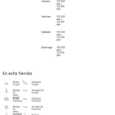
Jueves
10:00
am -
12:00
am
Viernes
10:00
am -
12:00
am
Sábado
10:00
am -
12:00
am
Domingo
10:00
am -
12:00
am
En esta tienda
Bolsos
Zapatos
mujer
mujer
Ready
Accessorios
to
mujer
wear
mujer
Bolsos
Zapatos
hombre
hombre
Ready
Accesorios
to
hombre
wear
hombre
Joyería
Relojes