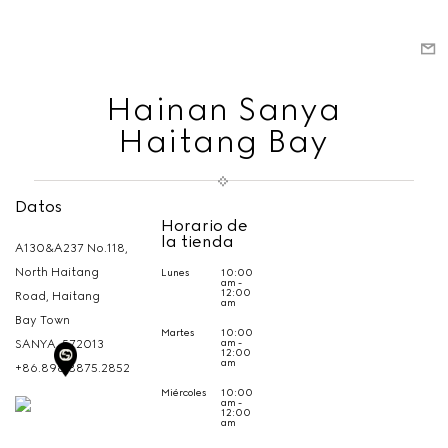
Hainan Sanya
Haitang Bay
Datos
Horario de
la tienda
A130&A237 No.118,
North Haitang
Lunes
10:00
am -
12:00
Road, Haitang
am
Bay Town
Martes
10:00
am -
SANYA,
572013
12:00
am
+86.898.8875.2852
Miércoles
10:00
am -
12:00
am