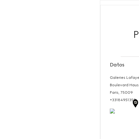
P
Datos
Galeries Lafay
Boulevard Hau
Paris,
75009
+33184951359