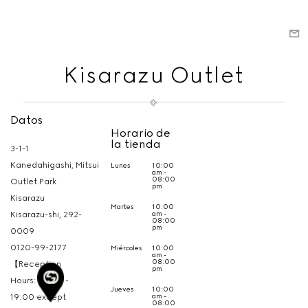
Kisarazu Outlet
Datos
Horario de
la tienda
3-1-1
Kanedahigashi, Mitsui
Lunes
10:00
am -
08:00
Outlet Park
pm
Kisarazu
Martes
10:00
am -
Kisarazu-shi,
292-
08:00
pm
0009
0120-99-2177
Miércoles
10:00
am -
08:00
【Reception
pm
Hours: 10:00 -
Jueves
10:00
am -
19:00 except
08:00