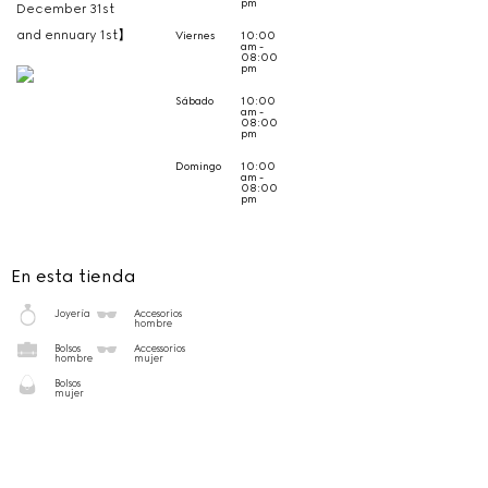
pm
December 31st
and ennuary 1st】
Viernes
10:00
am -
08:00
pm
Sábado
10:00
am -
08:00
pm
Domingo
10:00
am -
08:00
pm
En esta tienda
Joyería
Accesorios
hombre
Bolsos
Accessorios
hombre
mujer
Bolsos
mujer