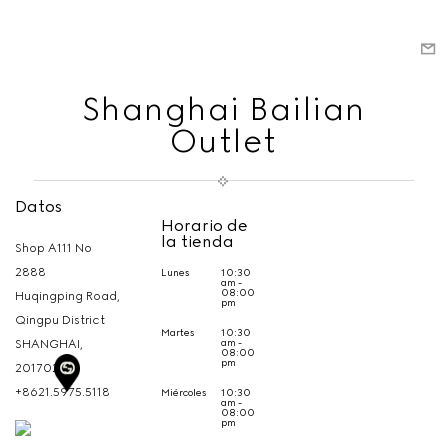
Shanghai Bailian
Outlet
Datos
Horario de
la tienda
Shop A111 No
2888
Lunes
10:30
am -
08:00
Huqingping Road,
pm
Qingpu District
Martes
10:30
am -
SHANGHAI,
08:00
pm
201702
+8621.5975.5118
Miércoles
10:30
am -
08:00
pm