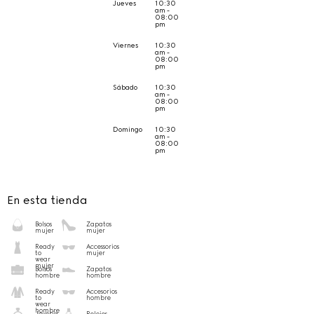
Jueves
10:30
am -
08:00
pm
Viernes
10:30
am -
08:00
pm
Sábado
10:30
am -
08:00
pm
Domingo
10:30
am -
08:00
pm
En esta tienda
Bolsos
Zapatos
mujer
mujer
Ready
Accessorios
to
mujer
wear
mujer
Bolsos
Zapatos
hombre
hombre
Ready
Accesorios
to
hombre
wear
hombre
Joyería
Relojes