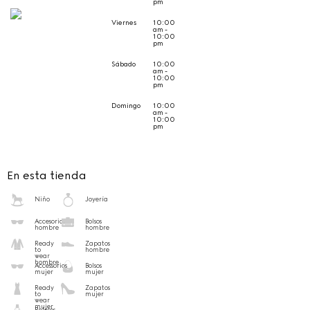
pm
Viernes
10:00
am -
10:00
pm
Sábado
10:00
am -
10:00
pm
Domingo
10:00
am -
10:00
pm
En esta tienda
Niño
Joyería
Accesorios
Bolsos
hombre
hombre
Ready
Zapatos
to
hombre
wear
hombre
Accessorios
Bolsos
mujer
mujer
Ready
Zapatos
to
mujer
wear
mujer
Relojes