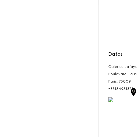
Datos
Galeries Lafay
Boulevard Hau
Paris,
75009
+33184951379