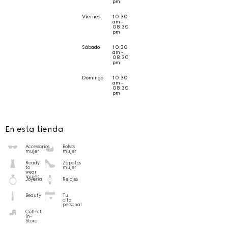
pm
Viernes
10:30
am -
08:30
pm
Sábado
10:30
am -
08:30
pm
Domingo
10:30
am -
08:30
pm
En esta tienda
Accessorios
Bolsos
mujer
mujer
Ready
Zapatos
to
mujer
wear
mujer
Joyería
Relojes
Beauty
Tu
cita
personal
Collect
In-
Store