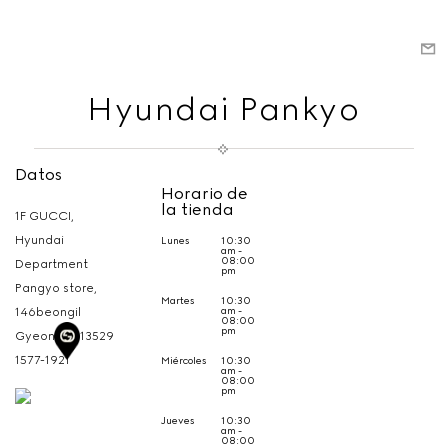
Hyundai Pankyo
Datos
Horario de
la tienda
1F GUCCI,
Hyundai
Lunes
10:30
am -
08:00
Department
pm
Pangyo store,
Martes
10:30
am -
146beongil
08:00
pm
Gyeonggi,
13529
1577-1921
Miércoles
10:30
am -
08:00
pm
Jueves
10:30
am -
08:00