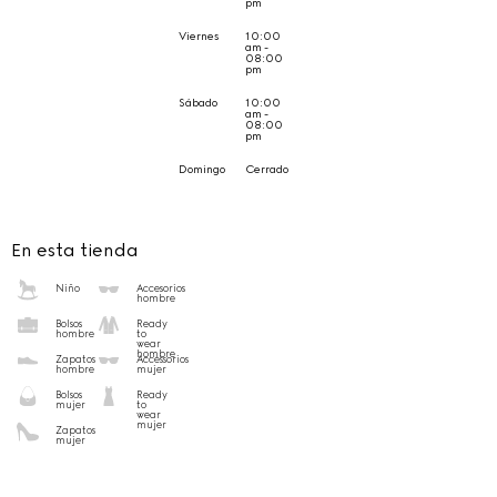
pm
Viernes
10:00
am -
08:00
pm
Sábado
10:00
am -
08:00
pm
Domingo
Cerrado
En esta tienda
Niño
Accesorios
hombre
Bolsos
Ready
hombre
to
wear
hombre
Zapatos
Accessorios
hombre
mujer
Bolsos
Ready
mujer
to
wear
mujer
Zapatos
mujer