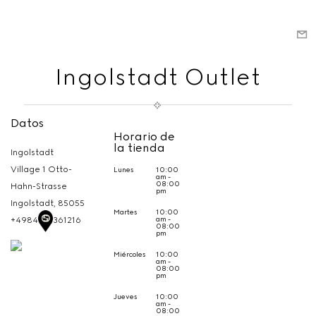
Ingolstadt Outlet
Datos
Horario de
la tienda
Ingolstadt
Village 1 Otto-
Lunes
10:00
am -
08:00
Hahn-Strasse
pm
Ingolstadt,
85055
Martes
10:00
am -
+4984199361216
08:00
pm
Miércoles
10:00
am -
08:00
pm
Jueves
10:00
am -
08:00