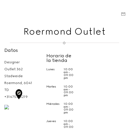
Roermond Outlet
Datos
Horario de
la tienda
Designer
Outlet 362
Lunes
10:00
am -
09:00
Stadweide
pm
Roermond,
6041
Martes
10:00
am -
TD
09:00
pm
+31475318219
Miércoles
10:00
am -
09:00
pm
Jueves
10:00
am -
09:00