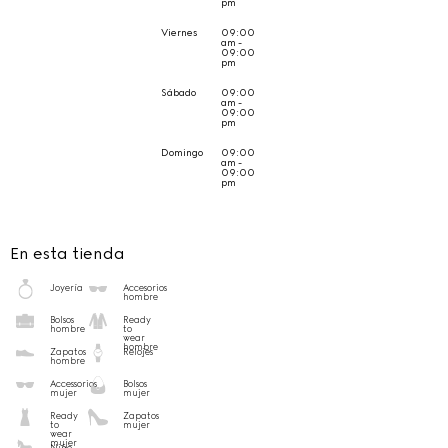
pm
Viernes
09:00
am -
09:00
pm
Sábado
09:00
am -
09:00
pm
Domingo
09:00
am -
09:00
pm
En esta tienda
Joyería
Accesorios
hombre
Bolsos
Ready
hombre
to
wear
hombre
Zapatos
Relojes
hombre
Accessorios
Bolsos
mujer
mujer
Ready
Zapatos
to
mujer
wear
mujer
Niño